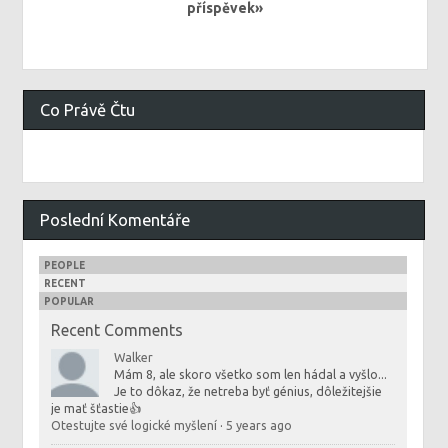
příspěvek»
Co Právě Čtu
Poslední Komentáře
PEOPLE
RECENT
POPULAR
Recent Comments
Walker
Mám 8, ale skoro všetko som len hádal a vyšlo...
Je to dôkaz, že netreba byť génius, dôležitejšie
je mať šťastie👍
Otestujte své logické myšlení
·
5 years ago