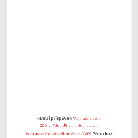
«Další příspěvek
Muj mobil..se…
zpo….ma…..lu……..je…………
Jsou mezi čtenáři odborníci na DVD?
Předchozí