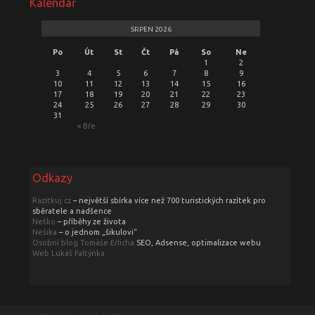
Kalendář
SRPEN 2026
Po
Út
St
Čt
Pá
So
Ne
1
2
3
4
5
6
7
8
9
10
11
12
13
14
15
16
17
18
19
20
21
22
23
24
25
26
27
28
29
30
31
« Bře
Odkazy
Razitkuj.cz
– největší sbírka více než 700 turistických razítek pro
sběratele a nadšence
Netko
– příběhy ze života
Nešika
– o jednom „šikulovi“
Osobní blog Tomáše Erlicha
SEO, Adsense, optimalizace webu
Web Lukáš Faltýnka