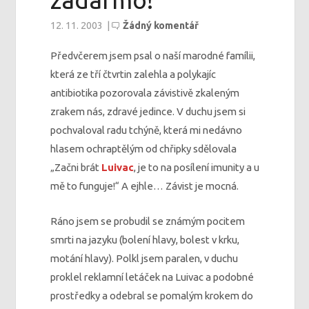
zadarmo!
12. 11. 2003
|
Žádný komentář
Předvčerem jsem psal o naší marodné famílii,
která ze tří čtvrtin zalehla a polykajíc
antibiotika pozorovala závistivě zkaleným
zrakem nás, zdravé jedince. V duchu jsem si
pochvaloval radu tchýně, která mi nedávno
hlasem ochraptělým od chřipky sdělovala
„Začni brát
Luivac
, je to na posílení imunity a u
mě to funguje!“ A ejhle… Závist je mocná.
Ráno jsem se probudil se známým pocitem
smrti na jazyku (bolení hlavy, bolest v krku,
motání hlavy). Polkl jsem paralen, v duchu
proklel reklamní letáček na Luivac a podobné
prostředky a odebral se pomalým krokem do