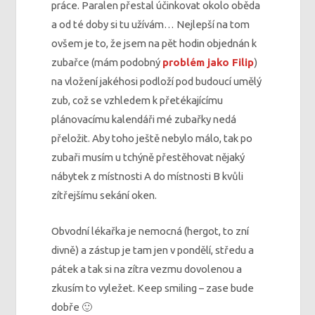
práce. Paralen přestal účinkovat okolo oběda
a od té doby si tu užívám… Nejlepší na tom
ovšem je to, že jsem na pět hodin objednán k
zubařce (mám podobný
problém jako Filip
)
na vložení jakéhosi podloží pod budoucí umělý
zub, což se vzhledem k přetékajícímu
plánovacímu kalendáři mé zubařky nedá
přeložit. Aby toho ještě nebylo málo, tak po
zubaři musím u tchýně přestěhovat nějaký
nábytek z místnosti A do místnosti B kvůli
zítřejšímu sekání oken.
Obvodní lékařka je nemocná (hergot, to zní
divně) a zástup je tam jen v pondělí, středu a
pátek a tak si na zítra vezmu dovolenou a
zkusím to vyležet. Keep smiling – zase bude
dobře 🙂