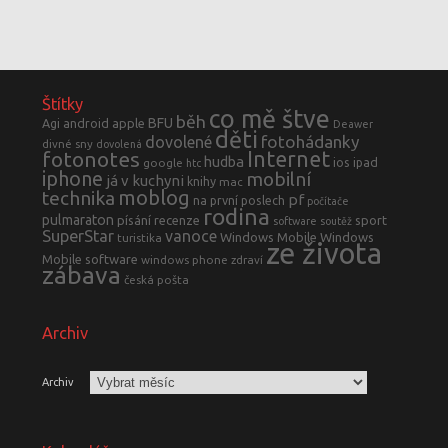
Štítky
co mě štve
běh
BFU
Agi
android
apple
Deawer
děti
fotohádanky
dovolené
divné sny
dovolená
fotonotes
Internet
hudba
ios
ipad
google
htc
iphone
mobilní
já v kuchyni
knihy
mac
moblog
technika
pf
na první poslech
počítače
rodina
pulmaraton
písání
recenze
sport
software
soutěž
SuperStar
vanoce
Windows Mobile
Windows
turistika
ze života
Mobile software
windows phone
zdraví
zábava
česká pošta
Archiv
Archiv