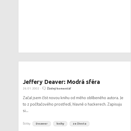
Jeffery Deaver: Modrá sféra
26. 01. 2002
-
Žádný komentář
Začal jsem číst novou knihu od mého oblíbeného autora. Je
to z počítačového prostředí, hlavně o hackerech. Zapisuju
si...
Štítky
Deawer
knihy
ze života