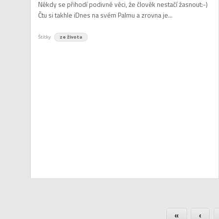
Někdy se přihodí podivné věci, že člověk nestačí žasnout:-)
Čtu si takhle iDnes na svém Palmu a zrovna je...
Štítky
ze života
«
‹