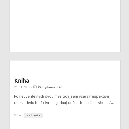
Kniha
25. 01. 2002
-
Žádný komentář
Po neuvěřítelných dvou měsících jsem včera (respektive
dnes – bylo totiž čtvrt na jednu) dočetl Toma Clancyho – Z...
Štítky
ze života