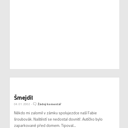
Šmejdi!
04. 01. 2002
-
Žádný komentář
Někdo mi zalomil v zámku spolujezdce naší Fabie
šroubovák. Naštěstí se nedostal dovnitř. Autíčko bylo
zaparkované před domem. Tipoval...