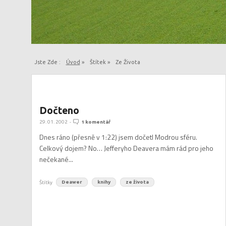
Jste Zde :
Úvod
»
Štítek »
Ze Života
Dočteno
29. 01. 2002
-
1 komentář
Dnes ráno (přesně v 1:22) jsem dočetl Modrou sféru.
Celkový dojem? No… Jefferyho Deavera mám rád pro jeho
nečekané...
Štítky
Deawer
knihy
ze života