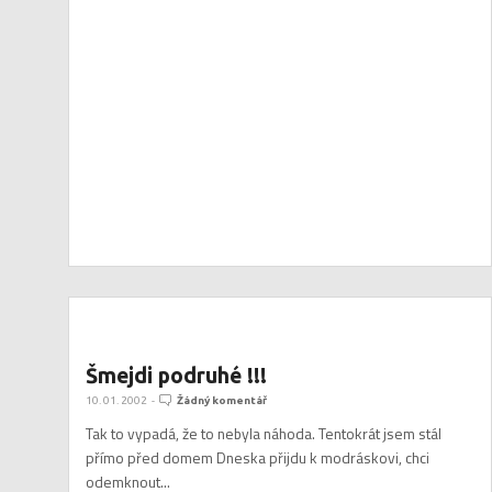
Šmejdi podruhé !!!
10. 01. 2002
-
Žádný komentář
Tak to vypadá, že to nebyla náhoda. Tentokrát jsem stál
přímo před domem Dneska přijdu k modráskovi, chci
odemknout...