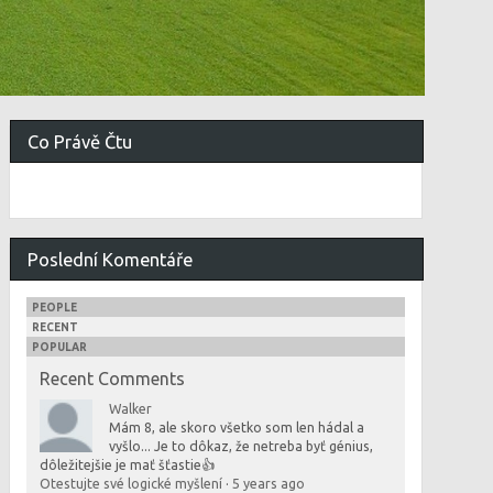
Co Právě Čtu
Poslední Komentáře
PEOPLE
RECENT
POPULAR
Recent Comments
Walker
Mám 8, ale skoro všetko som len hádal a
vyšlo... Je to dôkaz, že netreba byť génius,
dôležitejšie je mať šťastie👍
Otestujte své logické myšlení
·
5 years ago