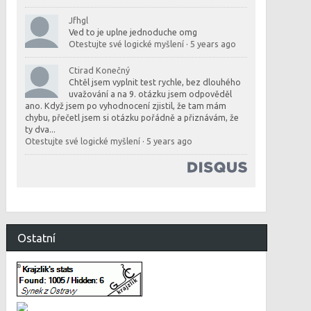
Jfhgl
Ved to je uplne jednoduche omg
Otestujte své logické myšlení
·
5 years ago
Ctirad Konečný
Chtěl jsem vyplnit test rychle, bez dlouhého
uvažování a na 9. otázku jsem odpověděl
ano. Když jsem po vyhodnocení zjistil, že tam mám
chybu, přečetl jsem si otázku pořádně a přiznávám, že
ty dva...
Otestujte své logické myšlení
·
5 years ago
Ostatní