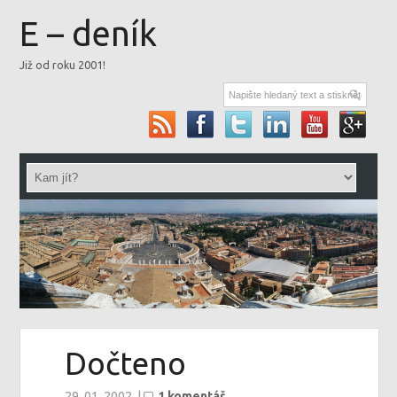
E – deník
Již od roku 2001!
Dočteno
29. 01. 2002
|
1 komentář