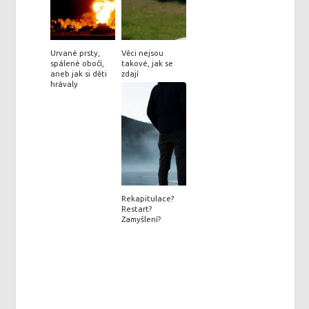
Urvané prsty,
Věci nejsou
spálené obočí,
takové, jak se
aneb jak si děti
zdají
hrávaly
Rekapitulace?
Restart?
Zamyšlení?