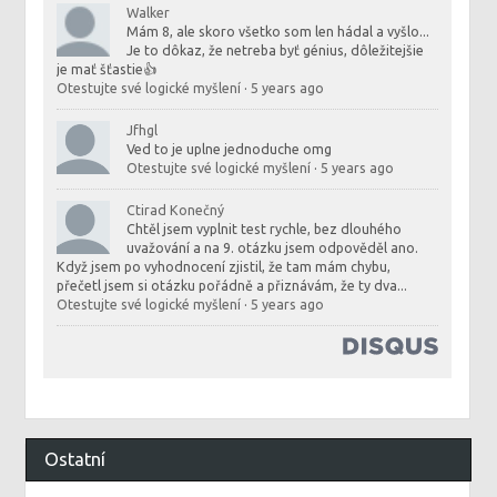
Walker
Mám 8, ale skoro všetko som len hádal a vyšlo...
Je to dôkaz, že netreba byť génius, dôležitejšie
je mať šťastie👍
Otestujte své logické myšlení
·
5 years ago
Jfhgl
Ved to je uplne jednoduche omg
Otestujte své logické myšlení
·
5 years ago
Ctirad Konečný
Chtěl jsem vyplnit test rychle, bez dlouhého
uvažování a na 9. otázku jsem odpověděl ano.
Když jsem po vyhodnocení zjistil, že tam mám chybu,
přečetl jsem si otázku pořádně a přiznávám, že ty dva...
Otestujte své logické myšlení
·
5 years ago
Ostatní