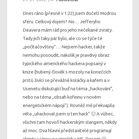
Dnes ráno (přesně v 1:22) jsem dočetl Modrou
sféru. Celkový dojem? No… Jefferyho
Deavera mám rád pro jeho nečekané zvraty.
Tady jich taky pár bylo, ale co se týče té
„počítačovštiny“… Nejsem hacker, takže
nemohu posoudit, nakolik je pravdivý obraz
typického amerického hackera popsaný v
knize (hubený člověk s mozoly na konečcích
prstů živící se převážně koláčky a kafem a v
Usenetu diskutující buď na téma „hackování“,
nebo na téma „obsah kofeinu v novém
energetickém nápoji“). Rovněž mě překvapila
věta „uhackoval jsem si ten hack“ 🙂 A vůbec,
všichni tam hovoří hackerským slangem, někdy
až moc. Dva hlavní představitelé programují
skripty v Unixu na strojích s MS-Dosem 🙂