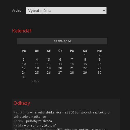
Archiv
Kalendář
SRPEN 2026
Po
Út
St
Čt
Pá
So
Ne
1
2
3
4
5
6
7
8
9
10
11
12
13
14
15
16
17
18
19
20
21
22
23
24
25
26
27
28
29
30
31
« Bře
Odkazy
Razitkuj.cz
– největší sbírka více než 700 turistických razítek pro
sběratele a nadšence
Netko
– příběhy ze života
Nešika
– o jednom „šikulovi“
Osobní blog Tomáše Erlicha
SEO, Adsense, optimalizace webu