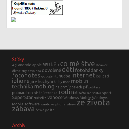
Štítky
co mě štve
běh
BFU
Agi
android
apple
Deawer
děti
fotohádanky
dovolené
divné sny
dovolená
fotonotes
Internet
hudba
ios
ipad
google
htc
iphone
mobilní
já v kuchyni
knihy
mac
moblog
technika
pf
na první poslech
počítače
rodina
pulmaraton
písání
recenze
sport
software
soutěž
SuperStar
vanoce
Windows Mobile
Windows
turistika
ze života
Mobile software
windows phone
zdraví
zábava
česká pošta
Archiv