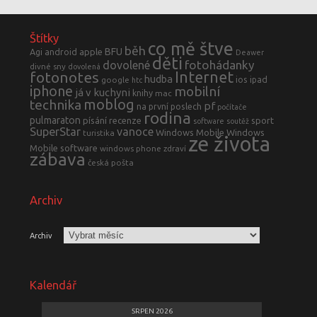
Štítky
co mě štve
běh
BFU
Agi
android
apple
Deawer
děti
fotohádanky
dovolené
divné sny
dovolená
fotonotes
Internet
hudba
ios
ipad
google
htc
iphone
mobilní
já v kuchyni
knihy
mac
moblog
technika
pf
na první poslech
počítače
rodina
pulmaraton
písání
recenze
sport
software
soutěž
SuperStar
vanoce
Windows Mobile
Windows
turistika
ze života
Mobile software
windows phone
zdraví
zábava
česká pošta
Archiv
Archiv
Kalendář
SRPEN 2026