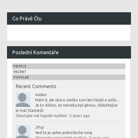
Co Právě Čtu
Poslední Komentáře
PEOPLE
RECENT
POPULAR
Recent Comments
Walker
Mám 8, ale skoro všetko som len hádal a vyšlo...
Je to dôkaz, že netreba byť génius, dôležitejšie
je mať šťastie👍
Otestujte své logické myšlení
·
5 years ago
Jfhgl
Ved to je uplne jednoduche omg
Otestujte své logické myšlení
·
5 years ago