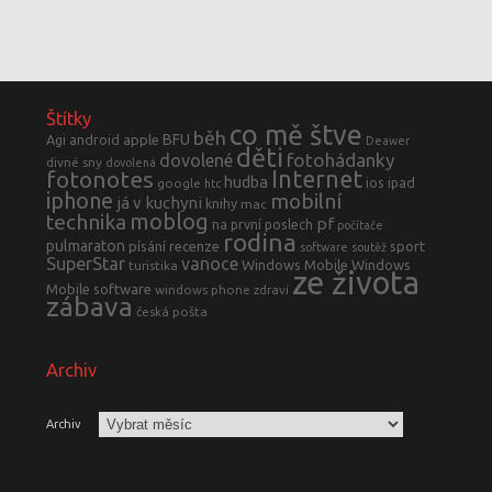
Štítky
co mě štve
běh
BFU
Agi
android
apple
Deawer
děti
fotohádanky
dovolené
divné sny
dovolená
fotonotes
Internet
hudba
ios
ipad
google
htc
iphone
mobilní
já v kuchyni
knihy
mac
moblog
technika
pf
na první poslech
počítače
rodina
pulmaraton
písání
recenze
sport
software
soutěž
SuperStar
vanoce
Windows Mobile
Windows
turistika
ze života
Mobile software
windows phone
zdraví
zábava
česká pošta
Archiv
Archiv