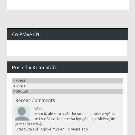
Co Právě Čtu
Poslední Komentáře
PEOPLE
RECENT
POPULAR
Recent Comments
Walker
Mám 8, ale skoro všetko som len hádal a vyšlo...
Je to dôkaz, že netreba byť génius, dôležitejšie
je mať šťastie👍
Otestujte své logické myšlení
·
5 years ago