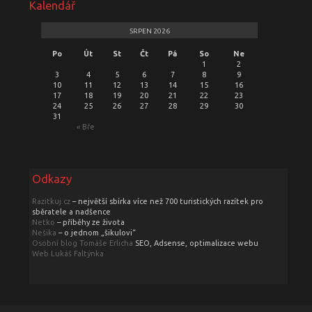
Kalendář
SRPEN 2026
Po
Út
St
Čt
Pá
So
Ne
1
2
3
4
5
6
7
8
9
10
11
12
13
14
15
16
17
18
19
20
21
22
23
24
25
26
27
28
29
30
31
« Bře
Odkazy
Razitkuj.cz
– největší sbírka více než 700 turistických razítek pro
sběratele a nadšence
Netko
– příběhy ze života
Nešika
– o jednom „šikulovi“
Osobní blog Tomáše Erlicha
SEO, Adsense, optimalizace webu
Web Lukáš Faltýnka