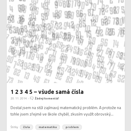
1 2 3 4 5 – všude samá čísla
20. 11. 2014
-
Žádný komentář
Dostal jsem na stůl zajímavý matematický problém. A protože na
tohle jsem zřejmě ve škole chyběl, zkusím využít obrovský...
Štítky
čísla
matematika
problem