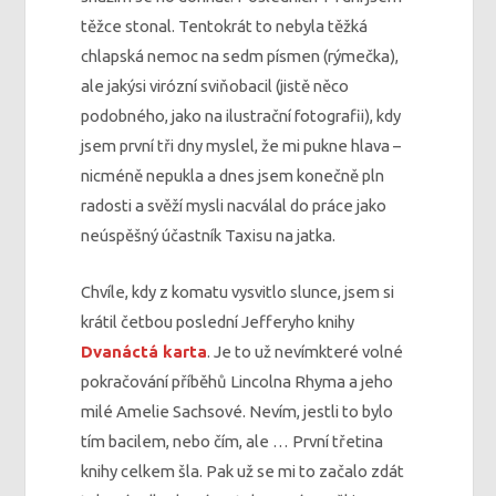
těžce stonal. Tentokrát to nebyla těžká
chlapská nemoc na sedm písmen (rýmečka),
ale jakýsi virózní sviňobacil (jistě něco
podobného, jako na ilustrační fotografii), kdy
jsem první tři dny myslel, že mi pukne hlava –
nicméně nepukla a dnes jsem konečně pln
radosti a svěží mysli nacválal do práce jako
neúspěšný účastník Taxisu na jatka.
Chvíle, kdy z komatu vysvitlo slunce, jsem si
krátil četbou poslední Jefferyho knihy
Dvanáctá karta
. Je to už nevímkteré volné
pokračování příběhů Lincolna Rhyma a jeho
milé Amelie Sachsové. Nevím, jestli to bylo
tím bacilem, nebo čím, ale … První třetina
knihy celkem šla. Pak už se mi to začalo zdát