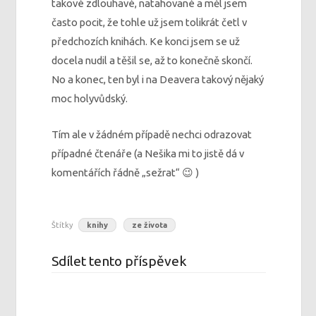
takové zdlouhavé, natahované a měl jsem
často pocit, že tohle už jsem tolikrát četl v
předchozích knihách. Ke konci jsem se už
docela nudil a těšil se, až to konečně skončí.
No a konec, ten byl i na Deavera takový nějaký
moc holyvůdský.
Tím ale v žádném případě nechci odrazovat
případné čtenáře (a Nešika mi to jistě dá v
komentářích řádně „sežrat“ 😉 )
Štítky
knihy
ze života
Sdílet tento příspěvek