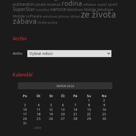
rodina
pulmaraton
písání
recenze
sport
software
soutěž
SuperStar
vanoce
Windows Mobile
Windows
turistika
ze života
Mobile software
windows phone
zdraví
zábava
česká pošta
Archiv
Archiv
Kalendář
SRPEN 2026
Po
Út
St
Čt
Pá
So
Ne
1
2
3
4
5
6
7
8
9
10
11
12
13
14
15
16
17
18
19
20
21
22
23
24
25
26
27
28
29
30
31
« Bře