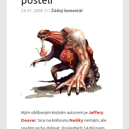
posteli
24. 01. 2008
|
Žádný komentář
Mým oblíbeným knižním autorem je
Jeffery
Deaver
. Sice na knihovnu
Nešiky
nemám, ale
snažím se ho dohnat. Posledních 14 dní jsem