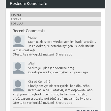
Poslední Komentáře
PEOPLE
RECENT
POPULAR
Recent Comments
Walker
Mám 8, ale skoro všetko som len hádal a vyšlo...
Je to dôkaz, že netreba byť génius, dôležitejšie
je mať šťastie👍
Otestujte své logické myšlení
·
5 years ago
Jfhgl
Ved to je uplne jednoduche omg
Otestujte své logické myšlení
·
5 years ago
Ctirad Konečný
Chtěl jsem vyplnit test rychle, bez dlouhého
uvažování a na 9. otázku jsem odpověděl ano.
Když jsem po vyhodnocení zjistil, že tam mám chybu,
přečetl jsem si otázku pořádně a přiznávám, že ty dva...
Otestujte své logické myšlení
·
5 years ago