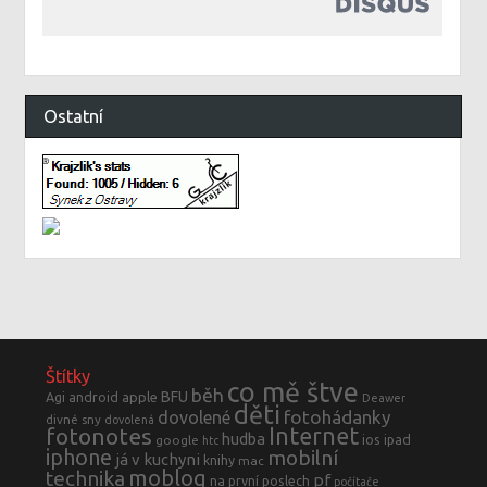
Ostatní
Štítky
co mě štve
běh
BFU
Agi
android
apple
Deawer
děti
fotohádanky
dovolené
divné sny
dovolená
fotonotes
Internet
hudba
ios
ipad
google
htc
iphone
mobilní
já v kuchyni
knihy
mac
moblog
technika
pf
na první poslech
počítače