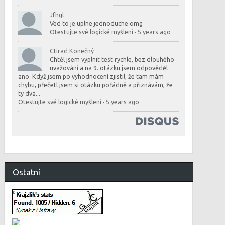
Jfhgl
Ved to je uplne jednoduche omg
Otestujte své logické myšlení
·
5 years ago
Ctirad Konečný
Chtěl jsem vyplnit test rychle, bez dlouhého
uvažování a na 9. otázku jsem odpověděl
ano. Když jsem po vyhodnocení zjistil, že tam mám
chybu, přečetl jsem si otázku pořádně a přiznávám, že
ty dva...
Otestujte své logické myšlení
·
5 years ago
Ostatní