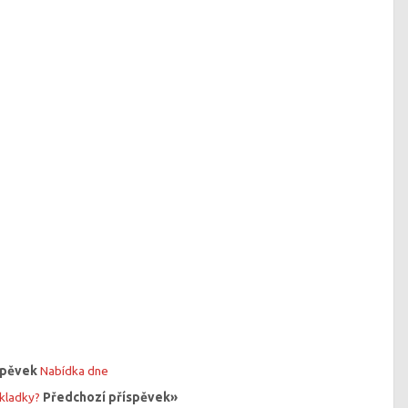
íspěvek
Nabídka dne
ákladky?
Předchozí příspěvek»