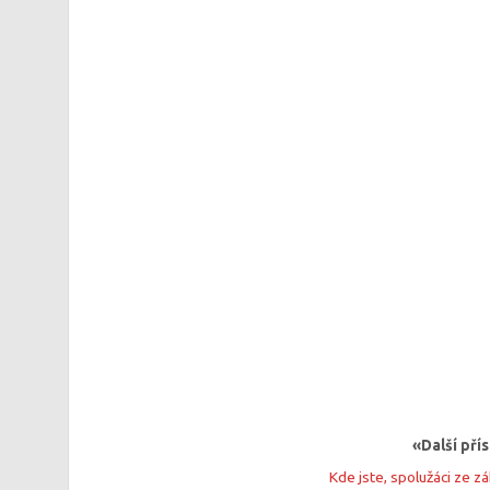
«Další př
Kde jste, spolužáci ze z