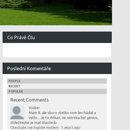
Co Právě Čtu
Poslední Komentáře
PEOPLE
RECENT
POPULAR
Recent Comments
Walker
Mám 8, ale skoro všetko som len hádal a
vyšlo... Je to dôkaz, že netreba byť génius,
dôležitejšie je mať šťastie👍
Otestujte své logické myšlení
·
5 years ago