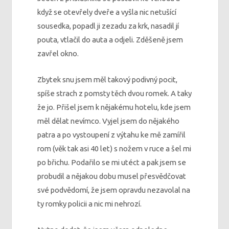
když se otevřely dveře a vyšla nic netušící
sousedka, popadl ji zezadu za krk, nasadil jí
pouta, vtlačil do auta a odjeli. Zděšeně jsem
zavřel okno.
Zbytek snu jsem měl takový podivný pocit,
spíše strach z pomsty těch dvou romek. A taky
že jo. Přišel jsem k nějakému hotelu, kde jsem
měl dělat nevímco. Vyjel jsem do nějakého
patra a po vystoupení z výtahu ke mě zamířil
rom (věk tak asi 40 let) s nožem v ruce a šel mi
po břichu. Podařilo se mi utéct a pak jsem se
probudil a nějakou dobu musel přesvědčovat
své podvědomí, že jsem opravdu nezavolal na
ty romky policii a nic mi nehrozí.