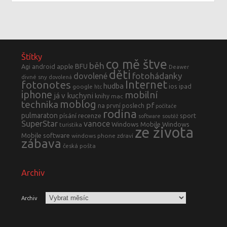
Štítky
co mě štve
běh
BFU
Agi
android
apple
Deawer
děti
fotohádanky
dovolené
divné sny
dovolená
fotonotes
Internet
hudba
ios
ipad
google
htc
iphone
mobilní
já v kuchyni
knihy
mac
moblog
technika
pf
na první poslech
počítače
rodina
pulmaraton
písání
recenze
sport
software
soutěž
SuperStar
vanoce
Windows Mobile
Windows
turistika
ze života
Mobile software
windows phone
zdraví
zábava
česká pošta
Archiv
Archiv