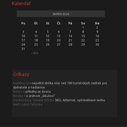
Kalendář
SRPEN 2026
Po
Út
St
Čt
Pá
So
Ne
1
2
3
4
5
6
7
8
9
10
11
12
13
14
15
16
17
18
19
20
21
22
23
24
25
26
27
28
29
30
31
« Bře
Odkazy
Razitkuj.cz
– největší sbírka více než 700 turistických razítek pro
sběratele a nadšence
Netko
– příběhy ze života
Nešika
– o jednom „šikulovi“
Osobní blog Tomáše Erlicha
SEO, Adsense, optimalizace webu
Web Lukáš Faltýnka