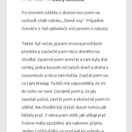
Po snovém zážitku z dnešní noci jsem se
rozhodl zřídit rubriku „Divné sny“. Případné
čtenáře z řad vykladačů snů prosím o názory.
Takže: byl večer, já jsem zrovna procházel
předsíní a zaslechl jsem něco divného na
chodbě. Opatrně jsem otevřel a tam byly dvě
romky, jedna kousek od našich dveří a druhá u
sousedovic a něco tam kutila. Zeptal jsem se,
co tam hledají. Ta blíž mě odpověděla, že mi
do toho nic není. Oznámil jsem jí, že jdu
zavolat policii, zavřel jsem a skutečně jsem to
udělal. Na chodbě byl slyšet dusot nohou jak
běžely pryč. Z okna jsem viděl, jak utíkají pryč.
Policie měla zpoždění, ale nakonec přijela.
Jeden z příslušníků se postavil ke vchodu a