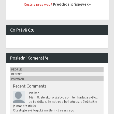
Cestina pres wap?
Předchozí příspěvek»
Co Právě Čtu
Poslední Komentáře
PEOPLE
RECENT
POPULAR
Recent Comments
Walker
Mám 8, ale skoro všetko som len hádal a vyšlo...
Je to dôkaz, že netreba byť génius, dôležitejšie
je mať šťastie👍
Otestujte své logické myšlení
·
5 years ago