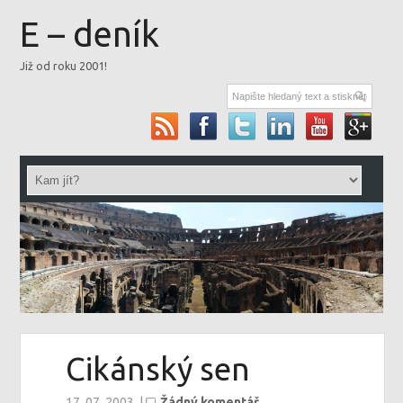
E – deník
Již od roku 2001!
Cikánský sen
17. 07. 2003
|
Žádný komentář