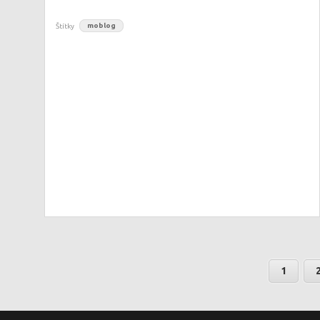
Štítky
moblog
1