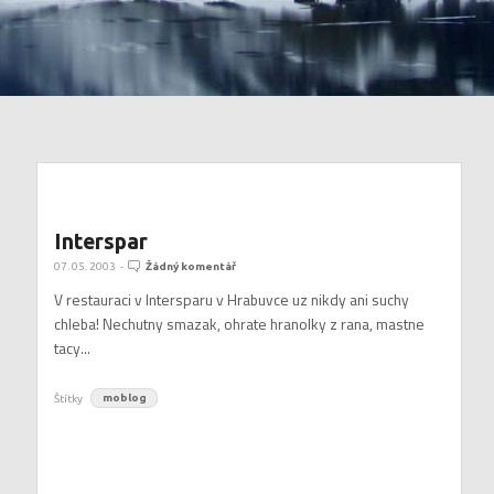
Interspar
07. 05. 2003
-
Žádný komentář
V restauraci v Intersparu v Hrabuvce uz nikdy ani suchy
chleba! Nechutny smazak, ohrate hranolky z rana, mastne
tacy...
Štítky
moblog