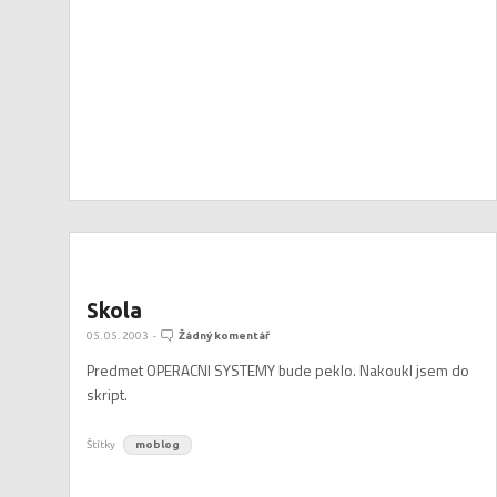
Skola
05. 05. 2003
-
Žádný komentář
Predmet OPERACNI SYSTEMY bude peklo. Nakoukl jsem do
skript.
Štítky
moblog