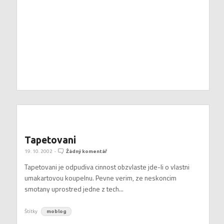
Tapetovani
19. 10. 2002
-
Žádný komentář
Tapetovani je odpudiva cinnost obzvlaste jde-li o vlastni
umakartovou koupelnu. Pevne verim, ze neskoncim
smotany uprostred jedne z tech...
Štítky
moblog