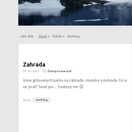
Jste Zde :
Úvod
»
Štítek »
Moblog
Zahrada
08. 05. 2003
-
Žádný komentář
Vune grilovanych parku na zahrade, slunicko a pohoda. Co si
vic prat? Snad jen… Svetovy mir 😉
Štítky
moblog