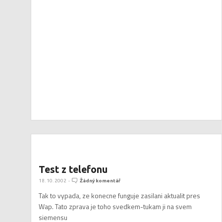
Test z telefonu
18. 10. 2002
-
Žádný komentář
Tak to vypada, ze konecne funguje zasilani aktualit pres
Wap. Tato zprava je toho svedkem-tukam ji na svem
siemensu