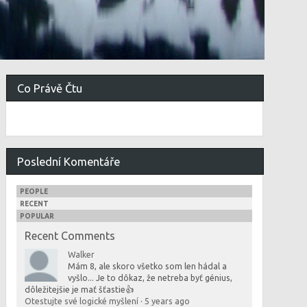
Co Právě Čtu
Poslední Komentáře
PEOPLE
RECENT
POPULAR
Recent Comments
Walker
Mám 8, ale skoro všetko som len hádal a
vyšlo... Je to dôkaz, že netreba byť génius,
dôležitejšie je mať šťastie👍
Otestujte své logické myšlení
·
5 years ago