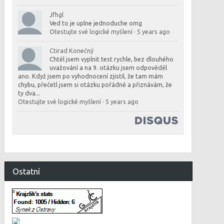
Jfhgl
Ved to je uplne jednoduche omg
Otestujte své logické myšlení
·
5 years ago
Ctirad Konečný
Chtěl jsem vyplnit test rychle, bez dlouhého
uvažování a na 9. otázku jsem odpověděl
ano. Když jsem po vyhodnocení zjistil, že tam mám
chybu, přečetl jsem si otázku pořádně a přiznávám, že
ty dva...
Otestujte své logické myšlení
·
5 years ago
Ostatní