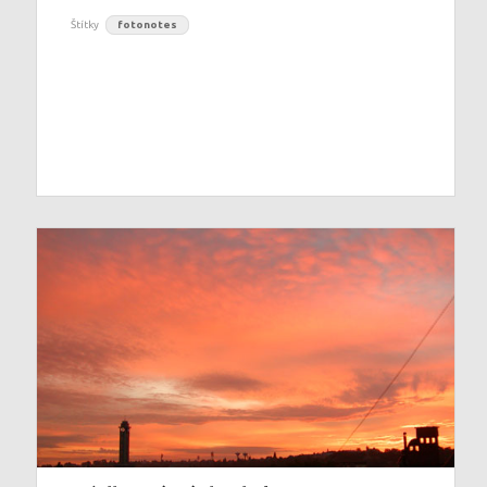
Štítky
fotonotes