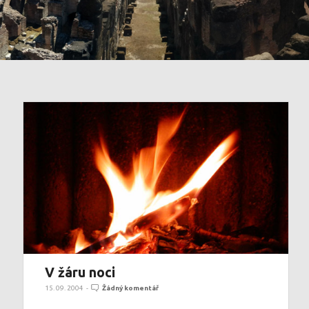
V žáru noci
15. 09. 2004
-
Žádný komentář