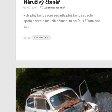
Náruživý čtenář
03. 09. 2004
-
Žádný komentář
Kufr plný knih, zadní sedadla plná knih, sedadlo
spolujezdce plné knih a šine si to po D1 160km/hod
až...
Štítky
fotonotes