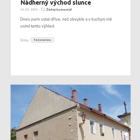
Nádherný východ slunce
26. 08. 2004
-
Žádný komentář
Dnes jsem vstal dříve, než obvykle a v kuchyni mě
oslnil tento výhled.
Štítky
fotonotes