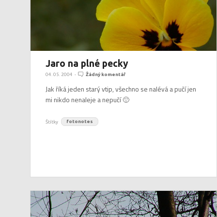
Jaro na plné pecky
04. 05. 2004
-
Žádný komentář
Jak říká jeden starý vtip, všechno se nalévá a pučí jen
mi nikdo nenaleje a nepučí 🙂
Štítky
fotonotes