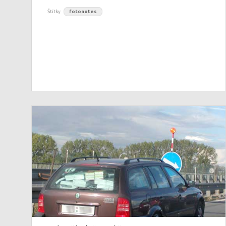
Štítky
fotonotes