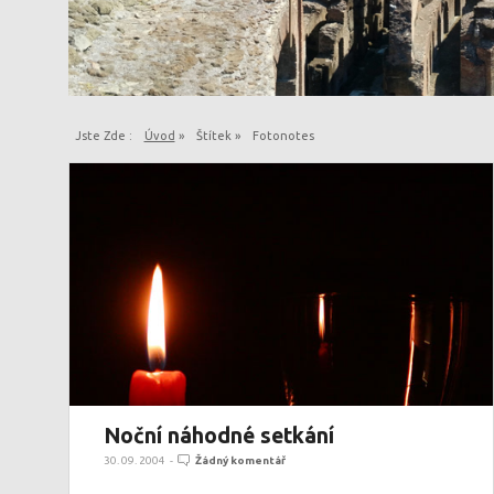
Jste Zde :
Úvod
»
Štítek »
Fotonotes
Noční náhodné setkání
30. 09. 2004
-
Žádný komentář