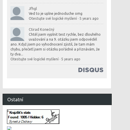
Jfhgl
Ved to je uplne jednoduche omg
Otestujte své logické myšlení
·
5 years ago
Ctirad Konečný
Chtěl jsem vyplnit test rychle, bez dlouhého
uvažování a na 9. otázku jsem odpověděl
ano. Když jsem po vyhodnocení zjistil, že tam mám
chybu, přečetl jsem si otázku pořádně a přiznávám, že
ty dva...
Otestujte své logické myšlení
·
5 years ago
Ostatní