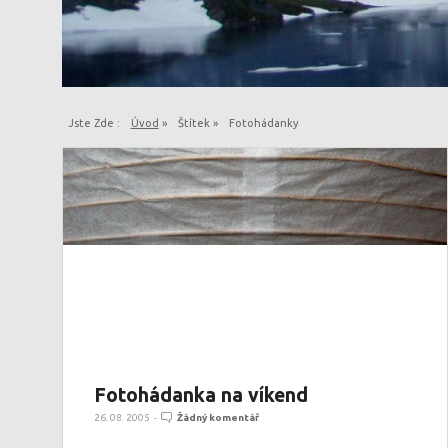
Jste Zde :
Úvod
»
Štítek »
Fotohádanky
Fotohádanka na víkend
26. 08. 2005
-
Žádný komentář