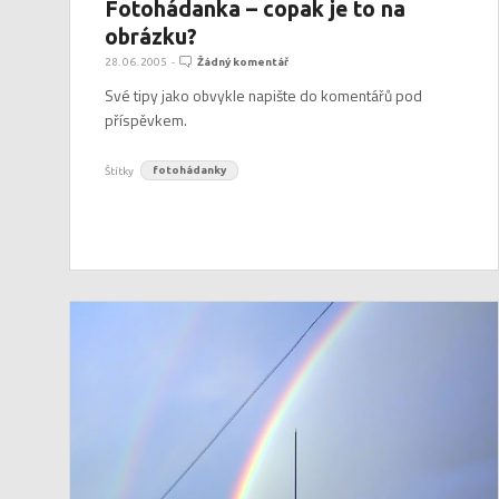
Fotohádanka – copak je to na
obrázku?
28. 06. 2005
-
Žádný komentář
Své tipy jako obvykle napište do komentářů pod
příspěvkem.
Štítky
fotohádanky