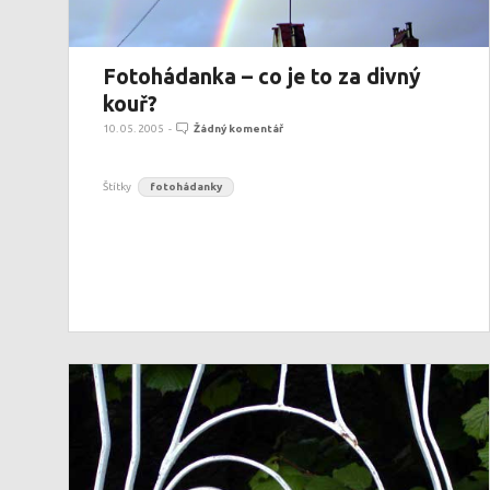
Fotohádanka – co je to za divný
kouř?
10. 05. 2005
-
Žádný komentář
Štítky
fotohádanky