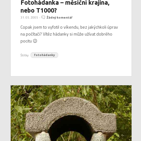
Fotohádanka – měsíční krajina,
nebo T1000?
31. 05. 2005
-
Žádný komentář
Copak jsem to vyfotil o víkendu, bez jakýchkoli úprav
na počítači? Vítěz hádanky si může užívat dobrého
pocitu 😉
Štítky
fotohádanky