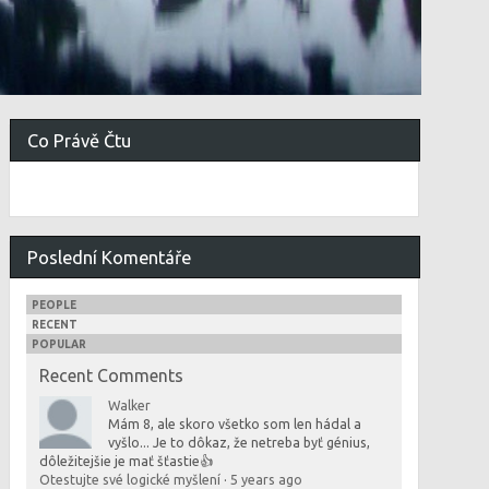
Co Právě Čtu
Poslední Komentáře
PEOPLE
RECENT
POPULAR
Recent Comments
Walker
Mám 8, ale skoro všetko som len hádal a
vyšlo... Je to dôkaz, že netreba byť génius,
dôležitejšie je mať šťastie👍
Otestujte své logické myšlení
·
5 years ago