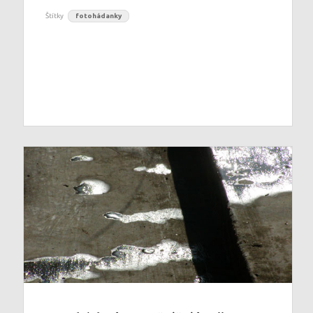
Štítky
fotohádanky