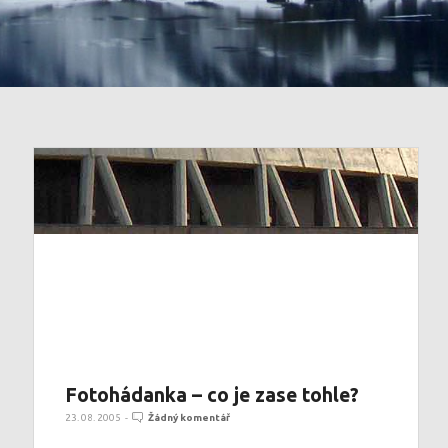
Fotohádanka – co je zase tohle?
23. 08. 2005
-
Žádný komentář