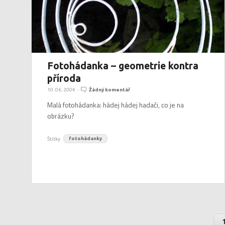
Fotohádanka – geometrie kontra
příroda
10. 06. 2004
-
Žádný komentář
Malá fotohádanka: hádej hádej hadači, co je na
obrázku?
Štítky
fotohádanky