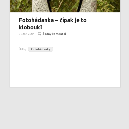
Fotohádanka – čípak je to
klobouk?
06. 09. 2004
-
Žádný komentář
Štítky
fotohádanky