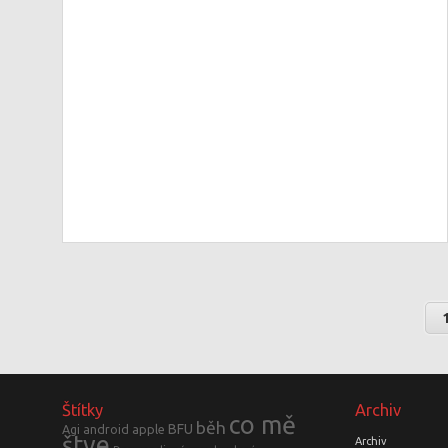
Štítky
Archiv
co mě
běh
BFU
Agi
android
apple
štve
Archiv