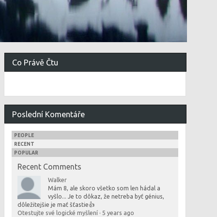
Co Právě Čtu
Poslední Komentáře
PEOPLE
RECENT
POPULAR
Recent Comments
Walker
Mám 8, ale skoro všetko som len hádal a
vyšlo... Je to dôkaz, že netreba byť génius,
dôležitejšie je mať šťastie👍
Otestujte své logické myšlení
·
5 years ago