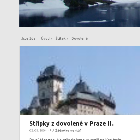
Jste Zde :
Úvod
»
Štítek »
Dovolené
Střípky z dovolené v Praze II.
02. 08. 2004
-
Žádný komentář
První část zde. Ve středu jsme vyrazili na Karlštejn.