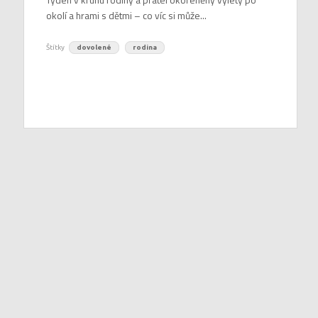
okolí a hrami s dětmi – co víc si může...
Štítky
dovolené
rodina