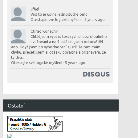
Jfhgl
Ved to je uplne jednoduche omg
Otestujte své logické myšlení
·
5 years ago
Ctirad Konečný
Chtěl jsem vyplnit test rychle, bez dlouhého
uvažování a na 9. otázku jsem odpověděl
ano. Když jsem po vyhodnocení zjistil, že tam mám
chybu, přečetl jsem si otázku pořádně a přiznávám, že
ty dva...
Otestujte své logické myšlení
·
5 years ago
Ostatní