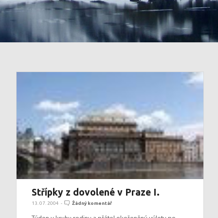
Střípky z dovolené v Praze I.
13. 07. 2004
-
Žádný komentář
Týden v kruhu rodiny a přátel okořeněný výlety po