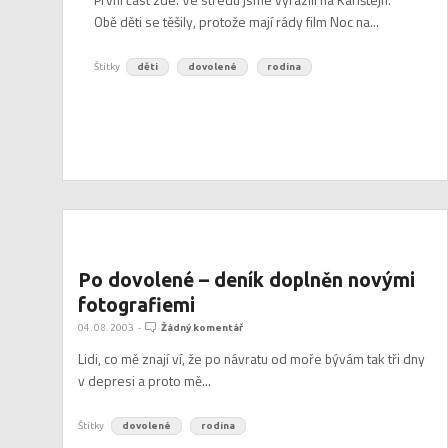
Obě děti se těšily, protože mají rády film Noc na...
Štítky
děti
dovolené
rodina
Po dovolené – deník doplněn novými
fotografiemi
04. 08. 2003
-
Žádný komentář
Lidi, co mě znají ví, že po návratu od moře bývám tak tři dny
v depresi a proto mě...
Štítky
dovolené
rodina